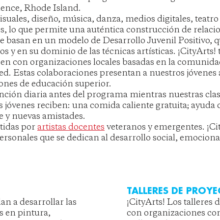
dence, Rhode Island.
visuales, diseño, música, danza, medios digitales, teatro
nes, lo que permite una auténtica construcción de relac
 basan en un modelo de Desarrollo Juvenil Positivo, q
s y en su dominio de las técnicas artísticas. ¡CityArt
icen con organizaciones locales basadas en la comunida
red. Estas colaboraciones presentan a nuestros jóvenes
iones de educación superior.
ención diaria antes del programa mientras nuestras clas
s jóvenes reciben: una comida caliente gratuita; ayuda 
e y nuevas amistades.
tidas por
artistas docentes
veteranos y emergentes. ¡Cit
personales que se dedican al desarrollo social, emocional
TALLERES DE PROYE
an a desarrollar las
¡CityArts! Los talleres 
es en pintura,
con organizaciones com