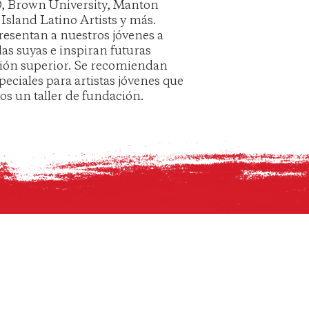
D, Brown University, Manton
Island Latino Artists y más.
resentan a nuestros jóvenes a
as suyas e inspiran futuras
ción superior. Se recomiendan
peciales para artistas jóvenes que
os un taller de fundación.
1 BROAD STREET PROVIDENCE, RI 02907
(401) 484-7353