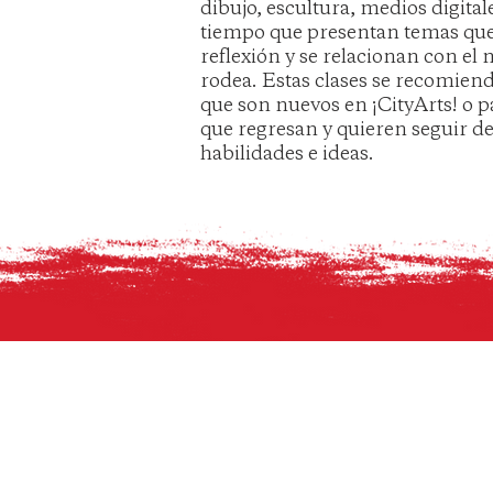
dibujo, escultura, medios digital
tiempo que presentan temas que 
reflexión y se relacionan con e
rodea. Estas clases se recomien
que son nuevos en ¡CityArts! o pa
que regresan y quieren seguir d
habilidades e ideas.
© 2019 PROVIDENCE ¡CITYARTS! PARA 
JOVENES
SUBSCRIBETE AQUI