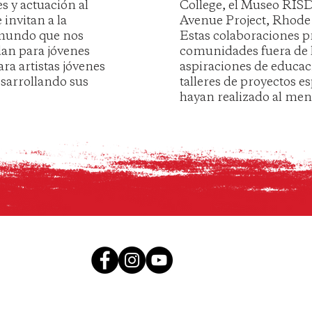
es y actuación al
College, el Museo RIS
invitan a la
Avenue Project, Rhode 
l mundo que nos
Estas colaboraciones p
dan para jóvenes
comunidades fuera de l
ra artistas jóvenes
aspiraciones de educa
esarrollando sus
talleres de proyectos es
hayan realizado al men
LOS
89