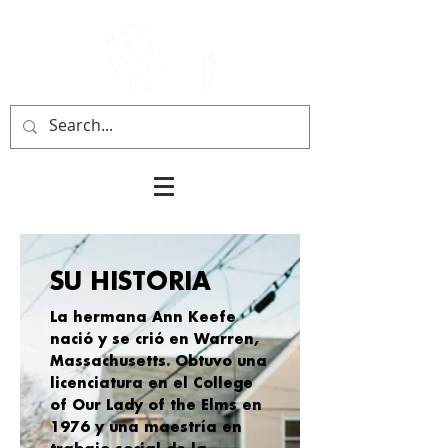
SU HISTORIA
La hermana Ann Keefe
nació y se crió en Warren,
Massachusetts. Obtuvo una
licenciatura en el College
of Our Lady of the Elms en
1976 y una maestría en