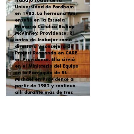
trabajo social de la
Universidad de Fordham
en 1982. La hermana Ann
enseñó en la Escuela
Primaria Católica Bishop
McVinney, Providence, RI
antes de trabajar como
directora y consejera de
Project Responda en CARE
en Providence. Ella sirvió
en el Ministerio del Equipo
en la Parroquia de St.
Michael en Providence a
partir de 1982 y continuó
allí durante más de tres
décadas. En 1992, fundó
CityArts for Youth,
Providence y cofundó el
Instituto para el estudio y
la práctica de la no
violencia en 2001. ¡La